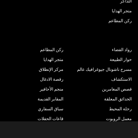
التذاكر
متجر الهدايا
ركن المطاعم
الأنشطة الترفيهية
رواد الفضاء
ركن المطاعم
حوار الطبيعة
متجر الهدايا
مسرح ناشونال جيوغرافيك عالم
مركز الإنطلاق
الاستكشاف
رقصة الادغال
قصص المغامرين
منجم الأحافير
الحدائق المعلقة
المقابر القديمة
Item added to cart.
رحلة المحيط
سباق السفاري
Checkout
د.ك
0.00
0 items -
معمل الروبوت
قاعات الحفلات
ستوديو الطبيعة
نهر المغامرات