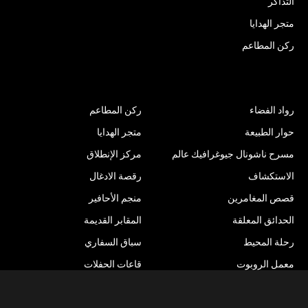
التذاكر
متجر الهدايا
ركن المطاعم
الأنشطة الترفيهية
رواد الفضاء
ركن المطاعم
حوار الطبيعة
متجر الهدايا
مسرح ناشونال جيوغرافيك عالم
مركز الإنطلاق
الاستكشاف
رقصة الادغال
قصص المغامرين
منجم الأحافير
الحدائق المعلقة
المقابر القديمة
Item added to cart.
رحلة المحيط
سباق السفاري
Checkout
د.ك
0.00
0 items -
معمل الروبوت
قاعات الحفلات
ستوديو الطبيعة
نهر المغامرات
أعادة التدوير للافضل/ حلول مبتكرة