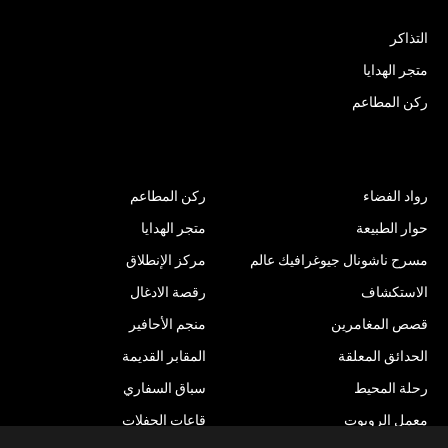
التذاكر
متجر الهدايا
ركن المطاعم
الأنشطة الترفيهية
رواد الفضاء
ركن المطاعم
حوار الطبيعة
متجر الهدايا
مسرح ناشونال جيوغرافيك عالم
مركز الإنطلاق
الاستكشاف
رقصة الادغال
قصص المغامرين
منجم الأحافير
الحدائق المعلقة
المقابر القديمة
Item added to cart.
Checkout
رحلة المحيط
سباق السفاري
د.ك
0.00
0 items -
معمل الروبوت
قاعات الحفلات