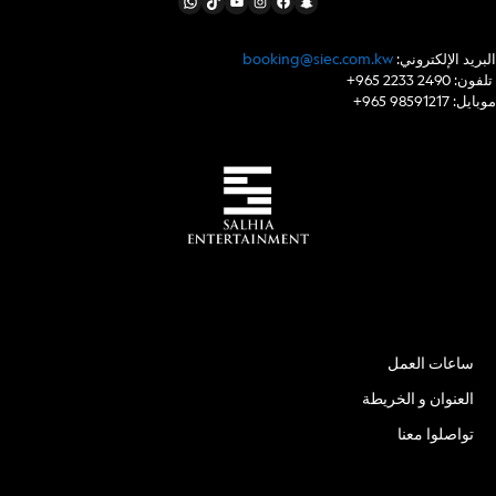
WhatsApp
TikTok
YouTube
Instagram
Facebook
Snapchat
:البريد الإلكتروني
booking@siec.com.kw
+965 2233 2490 :تلفون
+965 98591217 :موبايل
الموقع
ساعات العمل
العنوان و الخريطة
تواصلوا معنا
الأسئلة الشائعة