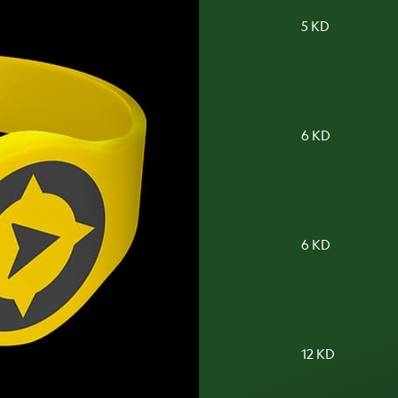
5 KD
6 KD
6 KD
12 KD