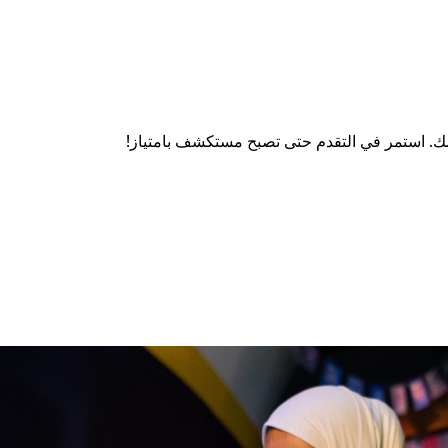
ك. استمر في التقدم حتى تصبح مستكشف بامتياز!